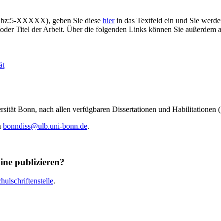
e:hbz:5-XXXXX), geben Sie diese
hier
in das Textfeld ein und Sie werd
der Titel der Arbeit. Über die folgenden Links können Sie außerdem al
ät
rsität Bonn, nach allen verfügbaren Dissertationen und Habilitationen (
n
bonndiss@ulb.uni-bonn.de
.
line publizieren?
ulschriftenstelle
.