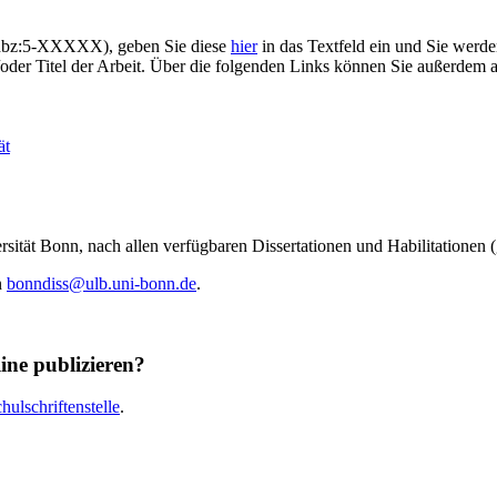
e:hbz:5-XXXXX), geben Sie diese
hier
in das Textfeld ein und Sie werd
der Titel der Arbeit. Über die folgenden Links können Sie außerdem al
ät
rsität Bonn, nach allen verfügbaren Dissertationen und Habilitationen (
n
bonndiss@ulb.uni-bonn.de
.
line publizieren?
ulschriftenstelle
.